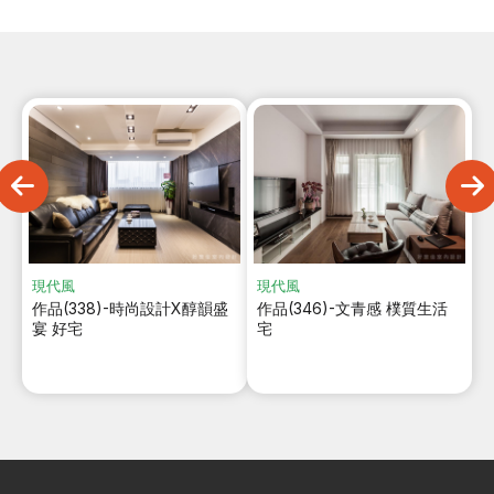
現代風
現代風
作品(338)-時尚設計X醇韻盛
作品(346)-文青感 樸質生活
宴 好宅
宅