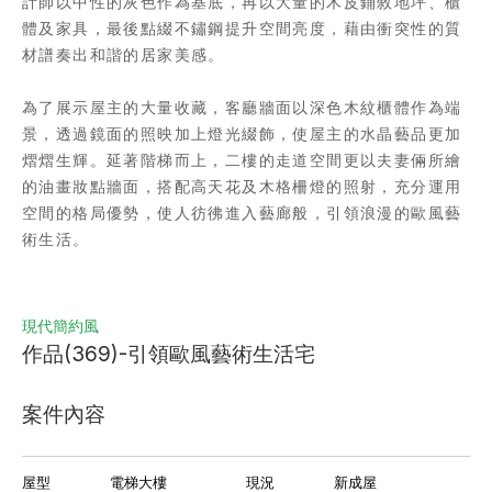
計師以中性的灰色作為基底，再以大量的木皮鋪敘地坪、櫃
體及家具，最後點綴不鏽鋼提升空間亮度，藉由衝突性的質
材譜奏出和諧的居家美感。
為了展示屋主的大量收藏，客廳牆面以深色木紋櫃體作為端
景，透過鏡面的照映加上燈光綴飾，使屋主的水晶藝品更加
熠熠生輝。延著階梯而上，二樓的走道空間更以夫妻倆所繪
的油畫妝點牆面，搭配高天花及木格柵燈的照射，充分運用
空間的格局優勢，使人彷彿進入藝廊般，引領浪漫的歐風藝
術生活。
現代簡約風
作品(369)-引領歐風藝術生活宅
案件內容
屋型
電梯大樓
現況
新成屋